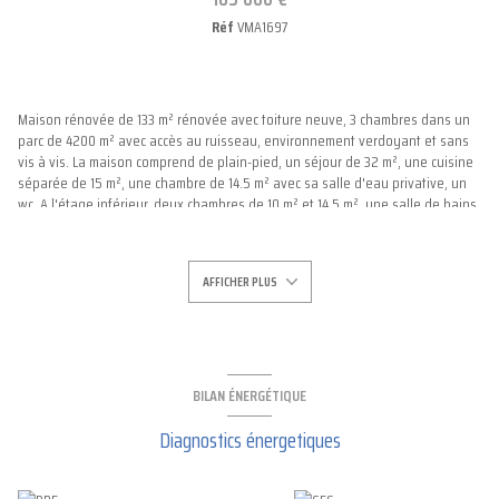
Réf
VMA1697
Maison rénovée de 133 m² rénovée avec toiture neuve, 3 chambres dans un
parc de 4200 m² avec accès au ruisseau, environnement verdoyant et sans
vis à vis. La maison comprend de plain-pied, un séjour de 32 m², une cuisine
séparée de 15 m², une chambre de 14.5 m² avec sa salle d'eau privative, un
wc. A l'étage inférieur, deux chambres de 10 m² et 14.5 m², une salle de bains,
une lingerie, un wc. Aspiration centralisée sur la totalité de la maison. Toiture
neuve avec isolation refaite. Pompe à chaleur air / air avec 7 splits répartis
dans la maison. Le poêle à bois est un bon complément. Assainissement
AFFICHER PLUS
individuel aux normes. Maison reliée à la fibre. Un garage double, un atelier
et une dépendance viennent compléter ce bien. La maison est située à
seulement 12 minutes du CHU, 10 minutes de Limoges.
BILAN ÉNERGÉTIQUE
Diagnostics énergetiques