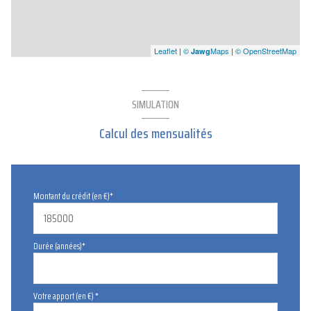
Leaflet
|
©
Maps
|
© OpenStreetMap
Jawg
SIMULATION
Calcul des mensualités
Montant du crédit (en €)*
Durée (années)*
Votre apport (en €) *