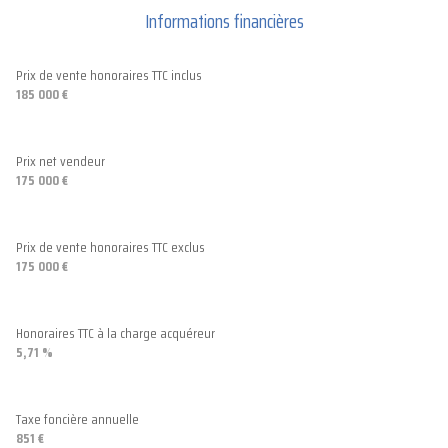
lingerie
9.6 m²
Informations financières
terrasse
salle de bain
3.6 m²
arboré
chambre
10 m²
Prix de vente honoraires TTC inclus
185 000 €
chambre
14.7 m²
Prix net vendeur
175 000 €
Prix de vente honoraires TTC exclus
175 000 €
Honoraires TTC à la charge acquéreur
5,71 %
Taxe foncière annuelle
851 €