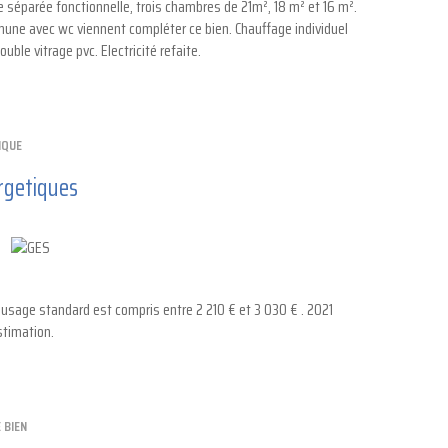
e séparée fonctionnelle, trois chambres de 21m², 18 m² et 16 m².
mune avec wc viennent compléter ce bien. Chauffage individuel
ble vitrage pvc. Electricité refaite.
IQUE
rgetiques
sage standard est compris entre 2 210 € et 3 030 € . 2021
stimation.
 BIEN