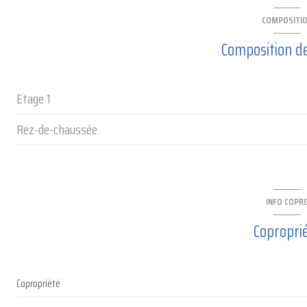
COMPOSITI
Composition de
Etage 1
Rez-de-chaussée
salon/sejour
cuisine
entrée
couloir
buanderie
INFO COPR
chambre
chaufferie
Copropri
chambre
chambre
Copropriété
salle de bain