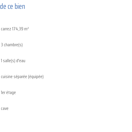
 de ce bien
carrez 174,39 m²
3 chambre(s)
1 salle(s) d'eau
cuisine séparée (équipée)
1er étage
cave