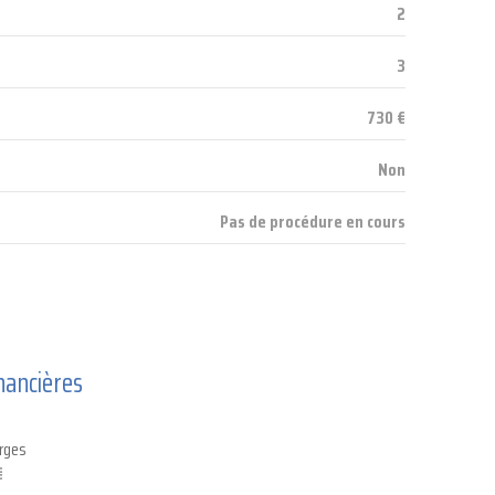
2
3.07 m²
3
730 €
Non
Pas de procédure en cours
nancières
rges
€