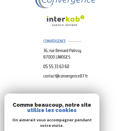
CONVERGENCE
36, rue Bernard Palissy
87000
LIMOGES
05 55 33 63 60
contact@convergence87.fr
NOS RÉSEAUX
Comme beaucoup, notre site
utilise les cookies
Nous suivre
On aimerait vous accompagner pendant
votre visite.