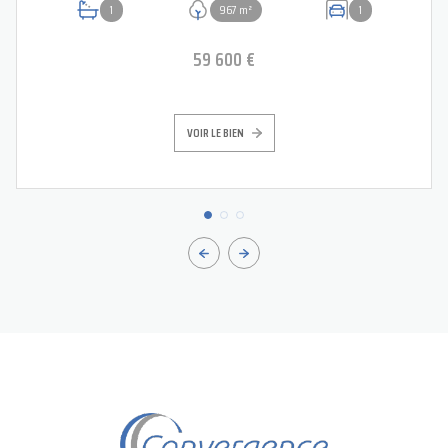
1
967 m²
1
59 600 €
VOIR LE BIEN