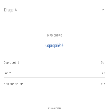
Etage 4
Pièce à vivre
m²
entrée
m²
INFO COPRO
salle d'eau
m²
Copropriété
Copropriété
Oui
Lot n°
49
Nombre de lots
217
FINANCIER