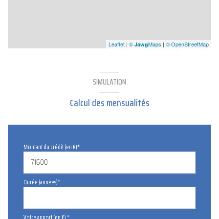
Leaflet
|
©
Maps
|
© OpenStreetMap
Jawg
SIMULATION
Calcul des mensualités
Montant du crédit (en €)*
Durée (années)*
Votre apport (en €) *