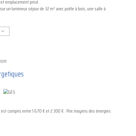
 cet emplacement prisé.
ur un lumineux séjour de 32 m² avec poêle à bois, une salle à
, une buanderie, une salle de bains et un WC séparé.
ente, une salle d’eau et un WC séparé.
iduel au gaz.
 garage sécurisé, font de ce bien un appartement rare, à ne pas
IQUE
rgetiques
st compris entre 1 670 € et 2 300 € . Prix moyens des énergies