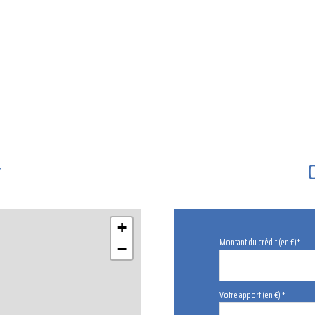
r
+
Montant du crédit (en €)*
−
Votre apport (en €) *