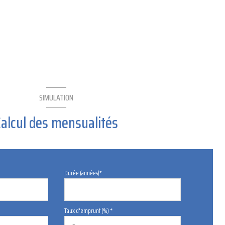
SIMULATION
Calcul des mensualités
Durée (années)*
Taux d'emprunt (%) *