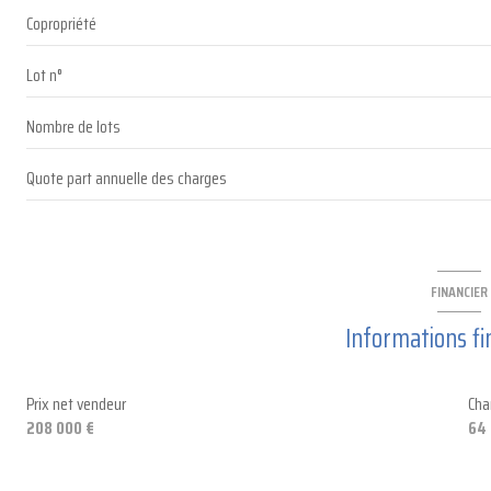
dégagement
Copropriété
buanderie
Lot n°
WC
Nombre de lots
Quote part annuelle des charges
FINANCIER
Informations fi
Prix net vendeur
Cha
208 000 €
64