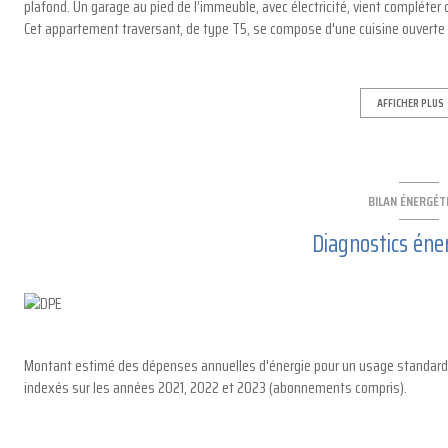
plafond. Un garage au pied de l’immeuble, avec électricité, vient compléter
Cet appartement traversant, de type T5, se compose d'une cuisine ouverte s
manger. Côté nuit, vous profiterez d’une chambre de 22 m² avec rangements
À l’étage, deux chambres de belle taille, avec rangements, charpente appar
Syndic bénévole, faibles charges de copropriété 64 €/mois. Chauffage indiv
AFFICHER PLUS
Le charme de l’ancien, son emplacement prisé, sa vue exceptionnelle et son
manquer.
BILAN ÉNERGÉT
Diagnostics éne
Montant estimé des dépenses annuelles d'énergie pour un usage standard e
indexés sur les années 2021, 2022 et 2023 (abonnements compris).