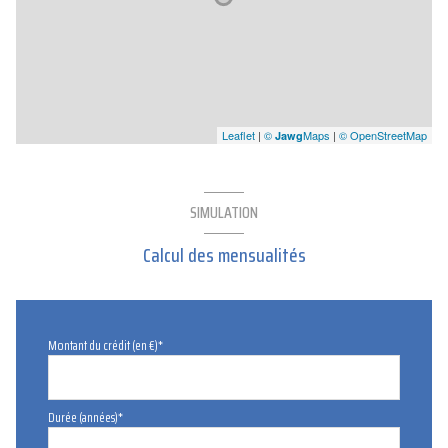
Leaflet
|
©
Maps
|
© OpenStreetMap
Jawg
SIMULATION
Calcul des mensualités
Montant du crédit (en €)*
Durée (années)*