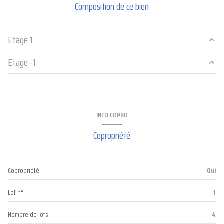
Composition de ce bien
Etage 1
Etage -1
Appartement Gauche
37.79 m²
cuisine
6.57 m²
Studio Gauche
19.26 m²
Appartement droite
32.84 m²
Studio Droite
17.35 m²
INFO COPRO
Copropriété
Copropriété
Oui
Lot n°
1
Nombre de lots
4