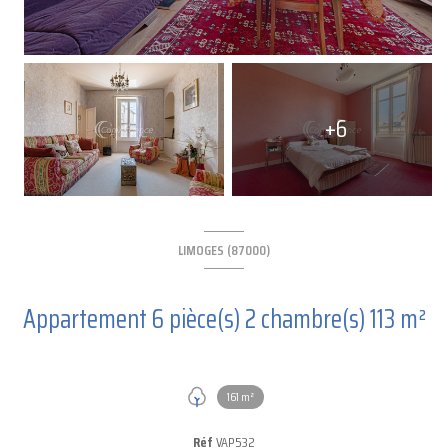
+6
LIMOGES (87000)
Appartement 6 pièce(s) 2 chambre(s) 113 m²
161 m²
Réf
VAP532