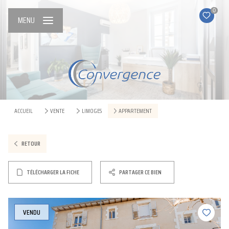
0
MENU
ACCUEIL
VENTE
LIMOGES
APPARTEMENT
RETOUR
TÉLÉCHARGER LA FICHE
PARTAGER CE BIEN
VENDU