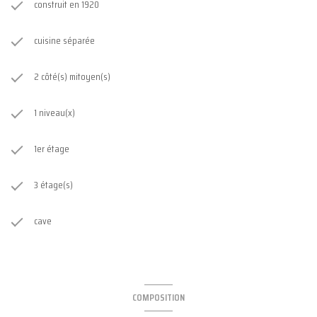
construit en 1920
cuisine séparée
2 côté(s) mitoyen(s)
1 niveau(x)
1er étage
3 étage(s)
cave
COMPOSITION