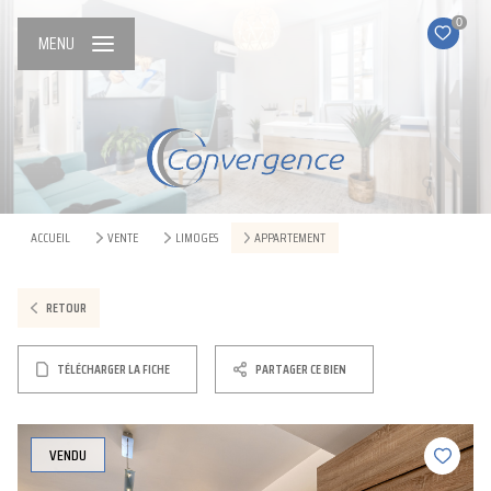
0
MENU
ACCUEIL
VENTE
LIMOGES
APPARTEMENT
RETOUR
TÉLÉCHARGER LA FICHE
PARTAGER CE BIEN
VENDU