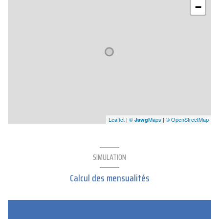
−
Leaflet
|
©
Maps
|
© OpenStreetMap
Jawg
SIMULATION
Calcul des mensualités