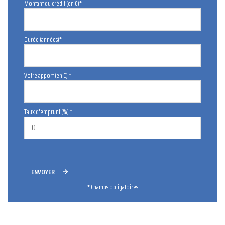
Montant du crédit (en €)*
Durée (années)*
Votre apport (en €) *
Taux d'emprunt (%) *
ENVOYER
* Champs obligatoires