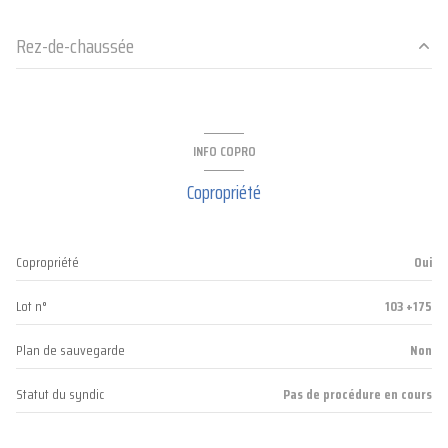
Rez-de-chaussée
Séjour / Cuisine
27.66 m²
salle d'eau
2.58 m²
INFO COPRO
WC
1.13 m²
Copropriété
chambre
9.09 m²
salon
12.28 m²
Copropriété
Oui
Lot n°
103 +175
Plan de sauvegarde
Non
Statut du syndic
Pas de procédure en cours