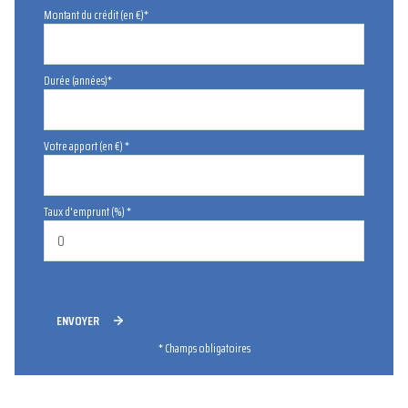
Montant du crédit (en €)*
Durée (années)*
Votre apport (en €) *
Taux d'emprunt (%) *
ENVOYER
* Champs obligatoires