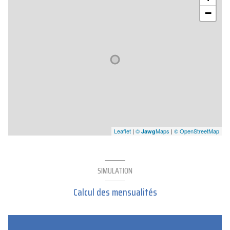
−
Leaflet
|
©
Maps
|
© OpenStreetMap
Jawg
SIMULATION
Calcul des mensualités