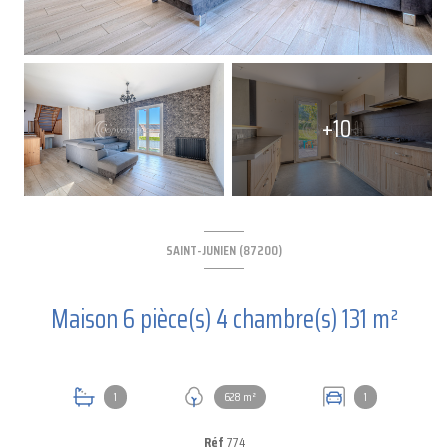
+10
SAINT-JUNIEN (87200)
Maison 6 pièce(s) 4 chambre(s) 131 m²
1
628 m²
1
Réf
774