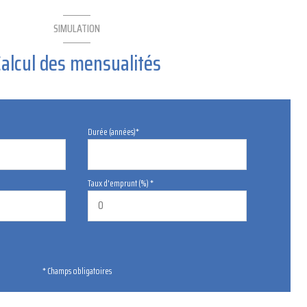
SIMULATION
Calcul des mensualités
Durée (années)*
Taux d'emprunt (%) *
* Champs obligatoires