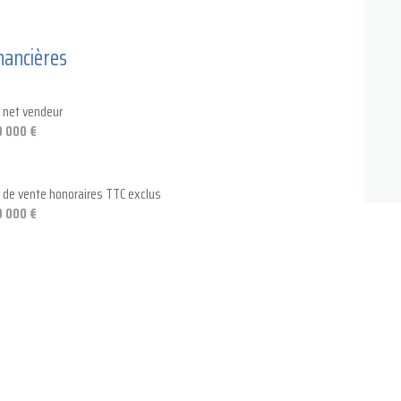
cave
nancières
x net vendeur
 000 €
x de vente honoraires TTC exclus
 000 €