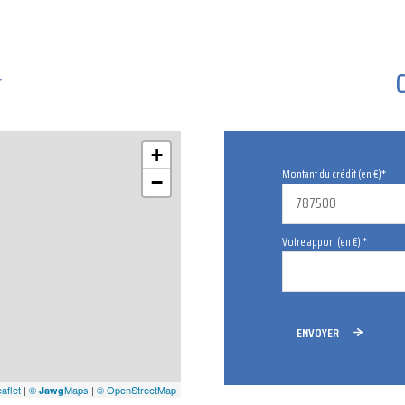
r
+
Montant du crédit (en €)*
−
Votre apport (en €) *
ENVOYER
aflet
|
©
Maps
|
© OpenStreetMap
Jawg