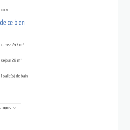
 BIEN
 ou de développement touristique, dans un cadre naturel rare et
 de ce bien
carrez 243 m²
séjour 28 m²
1 salle(s) de bain
construit en 1700
4 garage(s)
ISTIQUES
exposition Sud-Est