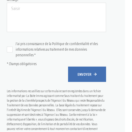
J'ai pris connaissance de la Politique de confidentialité et des
informations relatives au traitement de mes données
personnelles *
* Champs obligatoires
ENVOYER
Les informations recueillies sur ce formulaire sont enregistrées dans un fichier
informatisé par La Boite Immo agissant comme Sous-traitant du traitement pour
la gestion de la clientèle/prospects de l'Agence / du Réseau qui reste Responsable du
Traitement de vos Données personnelles. La base légale du traitement repose sur
l'intérêt légitime de l'Agence / du Réseau. Elles sont conservées jusqu'à demande de
suppression et sont destinées à l'Agence / au Réseau. Conformément à la loi «
informatique et libertés », vous disposez des droits d’accès, de rectification,
d’effacement, d’opposition, de limitation et de portabilité de vos données. Vous
pouvez retirer votre consentement à tout moment en contactant directement