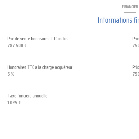
FINANCIER
3 niveau(x)
Informations fi
arboré
Prix de vente honoraires TTC inclus
Pri
787 500 €
750
Honoraires TTC à la charge acquéreur
Pri
5 %
750
Taxe foncière annuelle
1 025 €