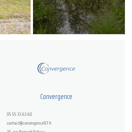
Convergence
05 55 33 63 60
contact@convergence87.fr
36, rue Bernard Palissy