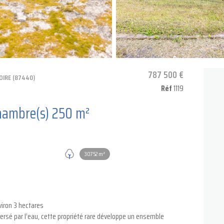
787 500 €
IRE (87440)
Réf
1119
Maison 10 pièce(s) 5 chambre(s) 250 m²
30752 m²
viron 3 hectares
ersé par l’eau, cette propriété rare développe un ensemble