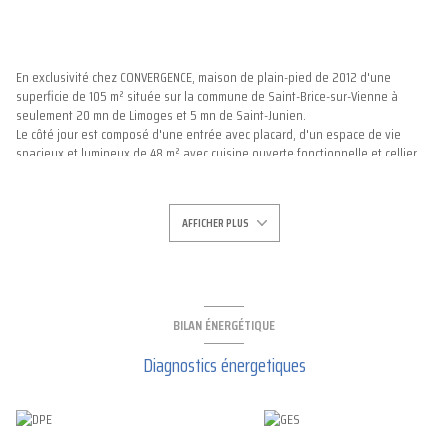
En exclusivité chez CONVERGENCE, maison de plain-pied de 2012 d'une
superficie de 105 m² située sur la commune de Saint-Brice-sur-Vienne à
seulement 20 mn de Limoges et 5 mn de Saint-Junien.
Le côté jour est composé d'une entrée avec placard, d'un espace de vie
spacieux et lumineux de 48 m² avec cuisine ouverte fonctionnelle et cellier
de 5.80 m².
Le coin nuit comprend 3 belles chambres avec placards dont une chambre
parentale de 17.40 m² avec dressing inclus, une salle de bains de 8.18 m²
AFFICHER PLUS
avec douche et baignoire d'angle, un wc séparé.
Chauffage au sol par pompe à chaleur Air/eau, fenêtres double vitrage PVC,
assainissement individuel.
L’extérieur propose un jardin clos de 1540 m² et une belle terrasse de 40 m²,
idéal pour les moments de détente en famille ou entre amis.
Faible consomation énergétique. Aucun travaux à prévoir, déposez vos
BILAN ÉNERGÉTIQUE
valises vous êtes intallés !!!
Diagnostics énergetiques