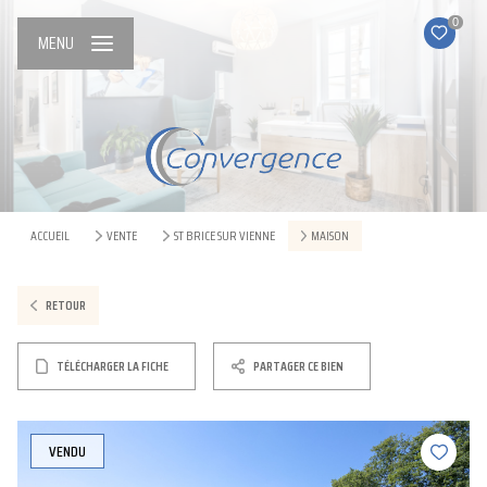
0
MENU
ACCUEIL
VENTE
ST BRICE SUR VIENNE
MAISON
RETOUR
TÉLÉCHARGER LA FICHE
PARTAGER CE BIEN
VENDU