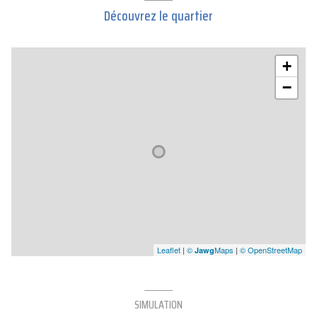
Découvrez le quartier
+
−
Leaflet
|
©
Maps
|
© OpenStreetMap
Jawg
SIMULATION