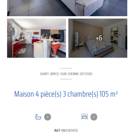
+6
SAINT-BRICE-SUR-VIENNE (87200)
Maison 4 pièce(s) 3 chambre(s) 105 m²
1
1
Réf
VMA181450