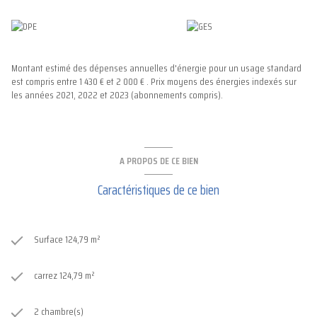
Chauffage individuel gaz avec chaudière Viessmann.
Le bien dispose également de dépendances rares en centre-ville :
- trois places de stationnement privatives à l’arrière,
Montant estimé des dépenses annuelles d'énergie pour un usage standard
- possibilité de recharge pour véhicule électrique,
est compris entre 1 430 € et 2 000 € . Prix moyens des énergies indexés sur
- grand garage avec électricité,
les années 2021, 2022 et 2023 (abonnements compris).
- très belles caves,
- ancienne chambre de bonne rénovée, idéale pour du rangement
supplémentaire.
A PROPOS DE CE BIEN
Un appartement élégant, lumineux et familial, avec des prestations et des
annexes particulièrement rares sur le secteur.
Caractéristiques de ce bien
Pour plus d’informations ou organiser une visite, contactez-nous.
Surface 124,79 m²
carrez 124,79 m²
2 chambre(s)