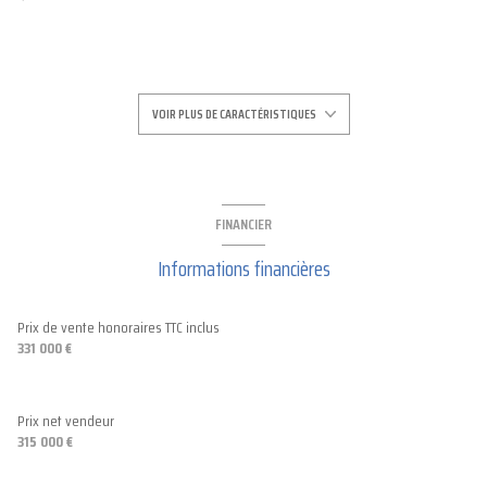
construit en 1930
cuisine américaine (équipée)
VOIR PLUS DE CARACTÉRISTIQUES
Chauffage individuel : chaudière (gaz)
1 garage(s)
FINANCIER
Informations financières
3 parking(s)
exposition Sud-Est
Prix de vente honoraires TTC inclus
331 000 €
2ème étage
Prix net vendeur
3 étage(s)
315 000 €