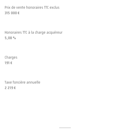
cave
Prix de vente honoraires TTC exclus
315 000 €
balcon
quartier Centre ville, HYPERCENTRE
Honoraires TTC à la charge acquéreur
5,08 %
Charges
191 €
Taxe foncière annuelle
2 219 €