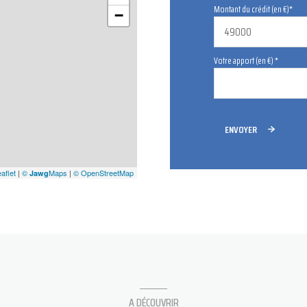
Montant du crédit (en €)*
−
Votre apport (en €) *
ENVOYER
aflet
|
©
Maps
|
© OpenStreetMap
Jawg
A DÉCOUVRIR