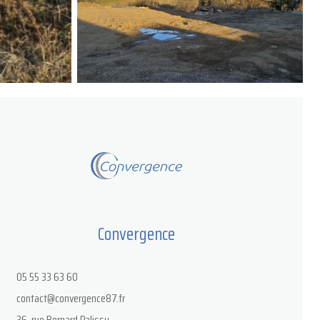
Convergence
05 55 33 63 60
contact@convergence87.fr
36, rue Bernard Palissy