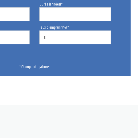
Durée (années)*
Taux d'emprunt (%) *
* Champs obligatoires