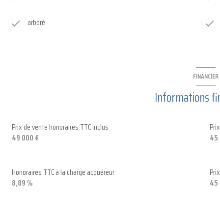
arboré
FINANCIER
Informations fi
Prix de vente honoraires TTC inclus
Pri
49 000 €
45 
Honoraires TTC à la charge acquéreur
Pri
8,89 %
45 