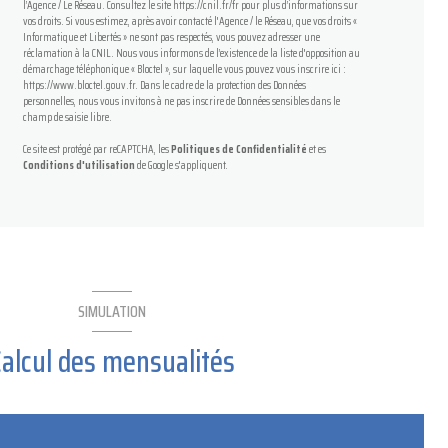
l’Agence / Le Réseau. Consultez le site
https://cnil.fr/fr
pour plus d’informations sur
vos droits. Si vous estimez, après avoir contacté l'Agence / le Réseau, que vos droits «
Informatique et Libertés » ne sont pas respectés, vous pouvez adresser une
réclamation à la CNIL. Nous vous informons de l’existence de la liste d'opposition au
démarchage téléphonique « Bloctel », sur laquelle vous pouvez vous inscrire ici :
https://www.bloctel.gouv.fr
. Dans le cadre de la protection des Données
personnelles, nous vous invitons à ne pas inscrire de Données sensibles dans le
champ de saisie libre.
Ce site est protégé par reCAPTCHA, les
Politiques de Confidentialité
et es
Conditions d'utilisation
de Google s'appliquent.
SIMULATION
Calcul des mensualités