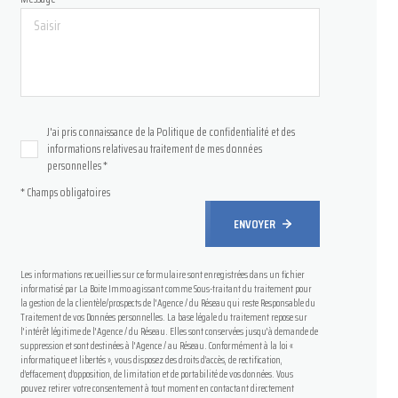
J'ai pris connaissance de la Politique de confidentialité et des
informations relatives au traitement de mes données
personnelles *
* Champs obligatoires
ENVOYER
Les informations recueillies sur ce formulaire sont enregistrées dans un fichier
informatisé par La Boite Immo agissant comme Sous-traitant du traitement pour
la gestion de la clientèle/prospects de l'Agence / du Réseau qui reste Responsable du
Traitement de vos Données personnelles. La base légale du traitement repose sur
l'intérêt légitime de l'Agence / du Réseau. Elles sont conservées jusqu'à demande de
suppression et sont destinées à l'Agence / au Réseau. Conformément à la loi «
informatique et libertés », vous disposez des droits d’accès, de rectification,
d’effacement, d’opposition, de limitation et de portabilité de vos données. Vous
pouvez retirer votre consentement à tout moment en contactant directement