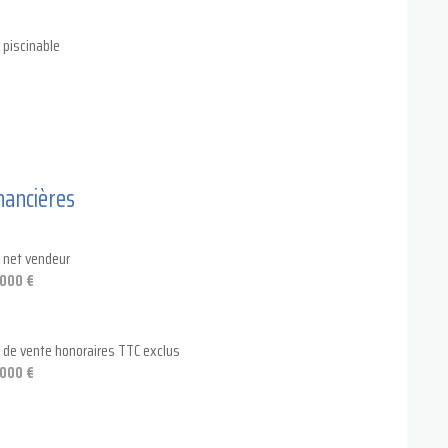
piscinable
nancières
x net vendeur
000 €
x de vente honoraires TTC exclus
000 €